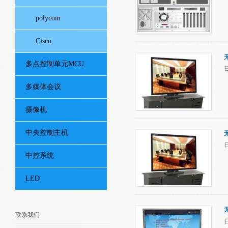
polycom
Cisco
多点控制单元MCU
日
多媒体会议
摄像机
中央控制主机
日
中控系统
LED
联系我们
日