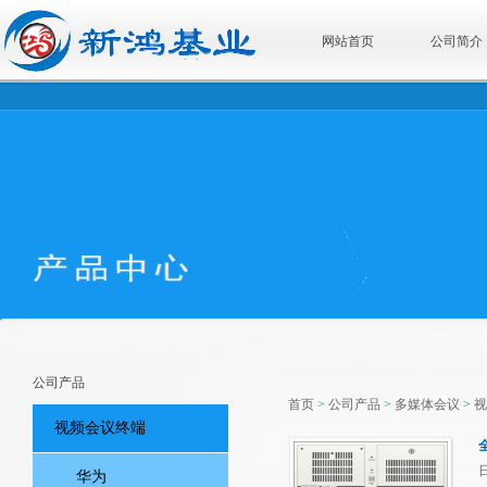
网站首页
公司简介
公司产品
首页
>
公司产品
>
多媒体会议
>
视
视频会议终端
日
华为