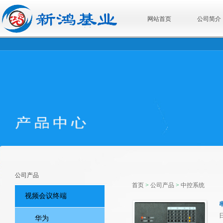
网站首页
公司简介
公司产品
首页
>
公司产品
>
中控系统
视频会议终端
日
华为