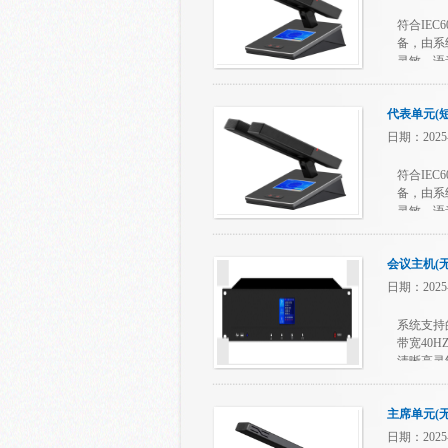
符合IEC
备，由系
灵敏、语
话筒底座
代表单元(
日期：2025-
符合IEC
备，由系
灵敏、语
话筒底座
会议主机(
日期：2025-
系统支持
带宽40
清晰高灵敏
可满足各
主席单元(无
日期：2025-