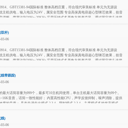
60914、GBT15381-94国际标准 整体高档庄重，符合现代审美标准 单元为无源设
统主机供电，输入电压为24V，属安全范围 专业高保真电容超心型咪芯效果，拾音
音清晰，带宽达到20Hz~20KHz 采用压铸式多菱角方形麦克风，通过固定接头连接
，可调俯仰角度，整体稳重，高档大气
短双杆)
03-06
60914、GBT15381-94国际标准 整体高档庄重，符合现代审美标准 单元为无源设
统主机供电，输入电压为24V，属安全范围 专业高保真电容超心型咪芯效果，拾音
音清晰，带宽达到20Hz~20KHz 采用压铸式多菱角方形麦克风，通过固定接头连接
，可调俯仰角度，整体稳重，高档大气
无线带跟踪)
03-06
的最大话筒容量为999个，最多可10主机同使用，单台主机最大话筒容量为99个。
HZ~16K音质，话筒一致性能好； 内置高性能CPU，声学反馈抑制，噪声消除，提供
度的音质； 具有先进先出模式.2.3.4、限时模式.2.3.4、主席模式多种发言模式，
种类型的会议要求
线)
03-06