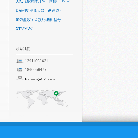
无纸化多媒体升降一体机CC15-W
D系列功率放大器（两通道）
加强型数字音频处理器 型号：
XT88M-W
联系我们
13911031621
18600564776
hb_wang@126.com