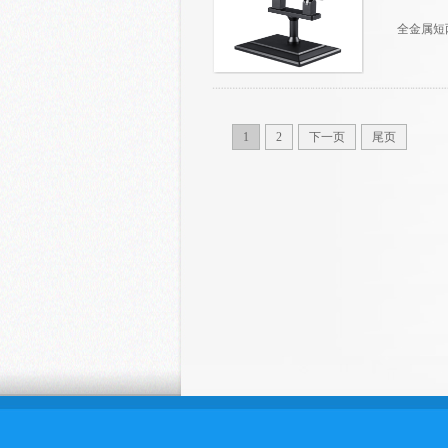
全金属短
1
2
下一页
尾页