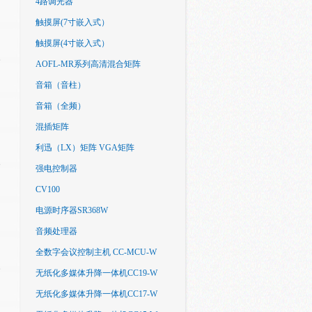
4路调光器
触摸屏(7寸嵌入式）
触摸屏(4寸嵌入式）
AOFL-MR系列高清混合矩阵
音箱（音柱）
音箱（全频）
混插矩阵
利迅（LX）矩阵 VGA矩阵
强电控制器
CV100
电源时序器SR368W
音频处理器
全数字会议控制主机 CC-MCU-W
无纸化多媒体升降一体机CC19-W
无纸化多媒体升降一体机CC17-W