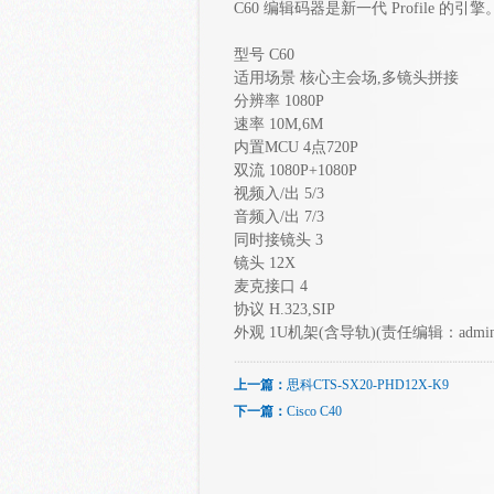
C60 编辑码器是新一代 Profile 的引擎
型号 C60
适用场景 核心主会场,多镜头拼接
分辨率 1080P
速率 10M,6M
内置MCU 4点720P
双流 1080P+1080P
视频入/出 5/3
音频入/出 7/3
同时接镜头 3
镜头 12X
麦克接口 4
协议 H.323,SIP
外观
1U机架(含导轨)(责任编辑：admin
上一篇：
思科CTS-SX20-PHD12X-K9
下一篇：
Cisco C40