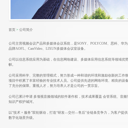
首页
>
公司简介
公司主营视频会议产品和多媒体会议系统，是
SONY
、
POLYCOM
、
思科
、
华为
品牌
A
OFL
、
C
amVideo
、
L
IXUN多媒体会议室设备
。
公司以信息系统应用为基础，在信息网络建设、多媒体应用信息系统等领域优
帜。
公司采用科学、完整的管理模式，努力形成一种和谐的环境和激励创新的工作
项目中积累了丰富经验的专业技术人员。公司提供先进的网络环境、精良的设
了充分的保障。重视人才，努力培养人才是公司的一贯宗旨。
公司已累计申请
多项视音频领域的软件著作权，技术成果覆盖
会管
系统、音频
知识产权护城河。
以
“
技术
+
服务
”
双轮驱动，打造
“
研发
—
交付
—
售后
”
全链条竞争力，为客户提供
数字化场景升级。