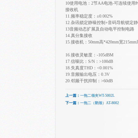
10使用电池：2节AA电池-可连续使用
接收机
11.频率稳定度：±0.002%
12.杂讯锁定静噪控制+音码导航锁定
13音频动态扩展及自动电平控制电路
14.真分集接收
15.接收机：5
16.接收灵敏度：-105dBM
17.信噪比：S/N：>100dB
18.失真度THD：<0.001%
19.音频输出电压：0.3V
20.邻频干扰抑制：>60dB
上一篇：
一拖二领夹WT-5002L
下一篇：
一拖二（鹅颈）AT-8002