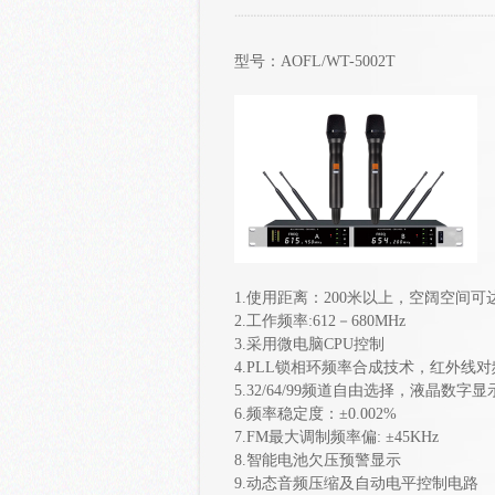
型号：AOFL/WT-5002T
1.使用距离：200米以上，空阔空间可达
2.工作频率:612－680MHz
3.采用微电脑CPU控制
4.PLL锁相环频率合成技术，红外线对
5.32/64/99频道自由选择，液晶数字显
6.频率稳定度：±0.002%
7.FM最大调制频率偏: ±45KHz
8.智能电池欠压预警显示
9.动态音频压缩及自动电平控制电路