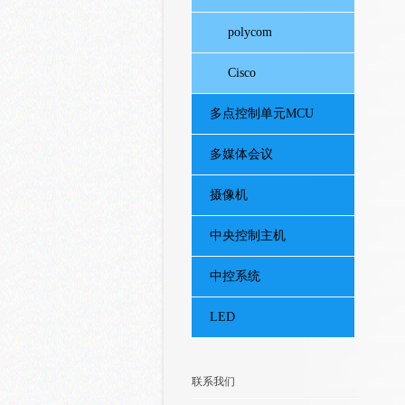
polycom
Cisco
多点控制单元MCU
多媒体会议
摄像机
中央控制主机
中控系统
LED
联系我们