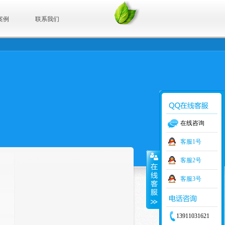
案例
联系我们
在线咨询
客服1号
客服2号
客服3号
13911031621