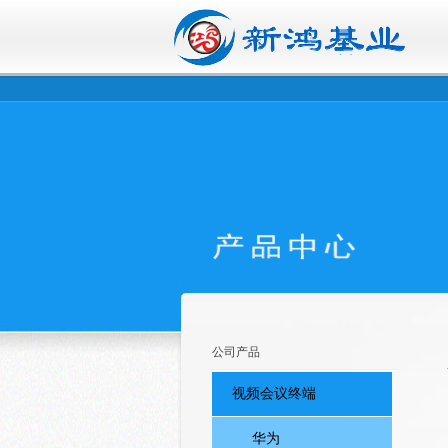
公司产品
视频会议终端
华为