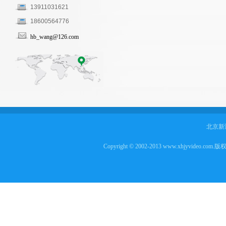
13911031621
18600564776
hb_wang@126.com
北京新
Copyright © 2002-2013 www.xhjyvideo.com