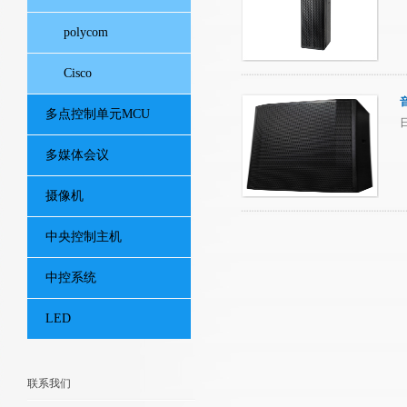
polycom
Cisco
多点控制单元MCU
日
多媒体会议
摄像机
中央控制主机
中控系统
LED
联系我们