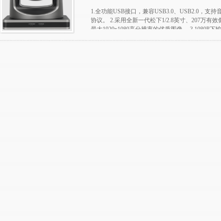
1.全功能USB接口，兼容USB3.0、USB2.0，支持
协议。 2.采用全新一代松下1/2.8英寸、207万
最大1920x1080高分辨率的优质图像。 3.1080P下输
广焦镜头，光学变焦达到12倍，并支持16倍数字变
器可有效降低在低照度情况下的图像噪声，同时应
声，即便是超低照