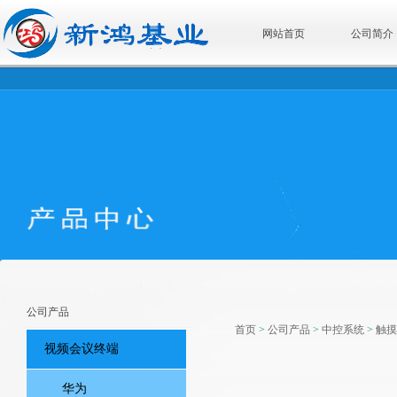
网站首页
公司简介
公司产品
首页
>
公司产品
>
中控系统
>
触摸
视频会议终端
华为