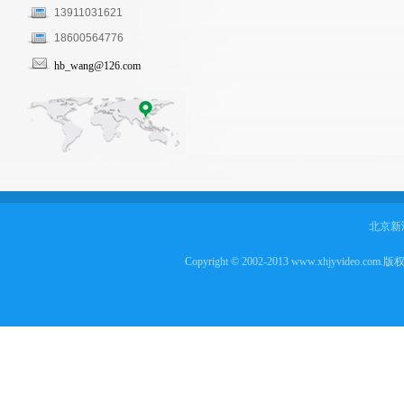
13911031621
18600564776
hb_wang@126.com
北京新
Copyright © 2002-2013 www.xhjyvideo.com