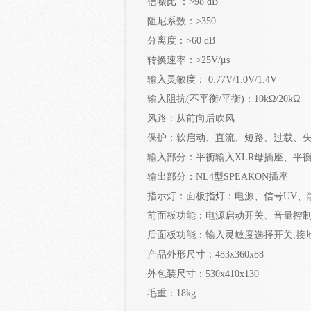
信噪比 ：>98 dB
阻尼系数：>350
分离度：>60 dB
转换速率：>25V/μs
输入灵敏度： 0.77V/1.0V/1.4V
输入阻抗(不平衡/平衡)：10kΩ/20kΩ
风路：从前向后吹风
保护：软启动、直流、短路、过载、失真
输入部分：平衡输入XLR母插座、平衡
输出部分：NL4型SPEAKON插座
指示灯：面板指灯：电源、信号UV、
前面板功能：电源启动开关、音量控
后面板功能：输入灵敏度选择开关,接
产品外形尺寸：483x360x88
外包装尺寸：530x410x130
毛重：18k
g