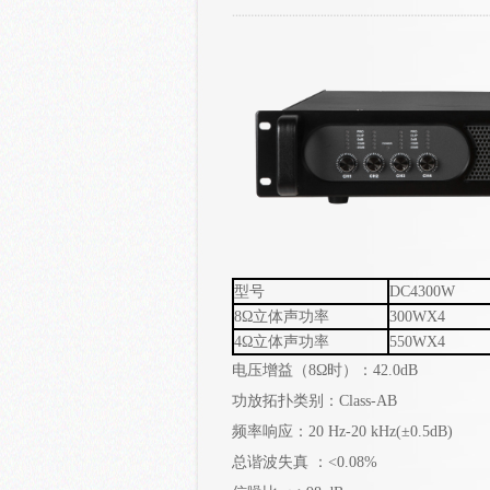
型号
DC4300W
8Ω立体声功率
300WX4
4Ω立体声功率
550WX4
电压增益（8Ω时）：42.0dB
功
放拓扑类别：Class-AB
频率响应：20 Hz-20 kHz(±0.5dB)
总谐波失真 ：<0.08%