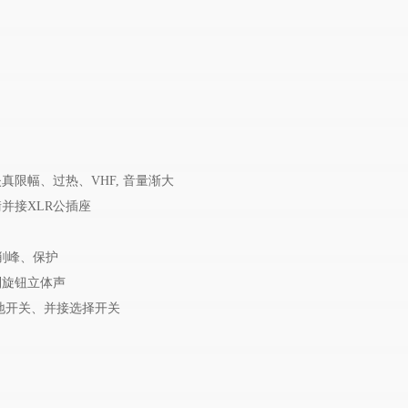
限幅、过热、VHF, 音量渐大
并接XLR公插座
削峰、保护
制旋钮立体声
地开关、并接选择开关