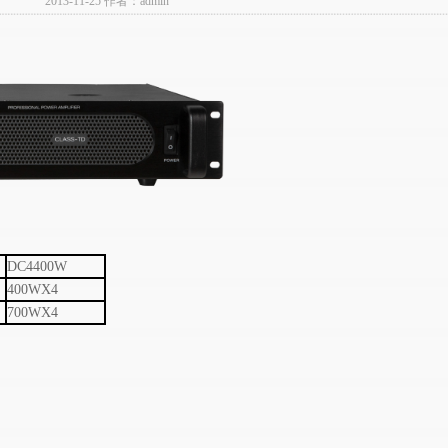
2013-11-25 作者：admin
DC4400W
400WX4
700WX4